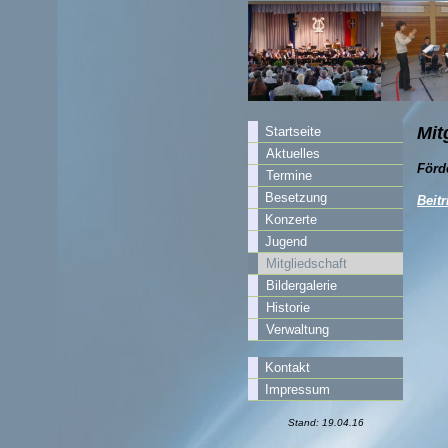
Mit
Startseite
Aktuelles
Förd
Termine
Besetzung
Beitr
Konzerte
Jugend
Mitgliedschaft
Bildergalerie
Historie
Verwaltung
Kontakt
Impressum
Stand:
19.04.16